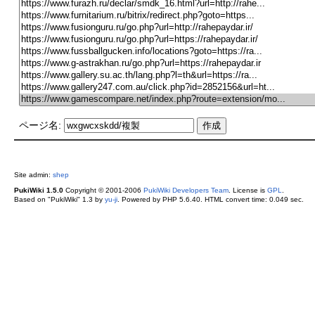
ページ名:
Site admin:
shep
PukiWiki 1.5.0
Copyright © 2001-2006
PukiWiki Developers Team
. License is
GPL
.
Based on "PukiWiki" 1.3 by
yu-ji
. Powered by PHP 5.6.40. HTML convert time: 0.049 sec.