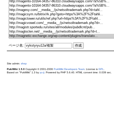
ページ名:
Site admin:
shep
PukiWiki 1.5.0
Copyright © 2001-2006
PukiWiki Developers Team
. License is
GPL
.
Based on "PukiWiki" 1.3 by
yu-ji
. Powered by PHP 5.6.40. HTML convert time: 0.039 sec.