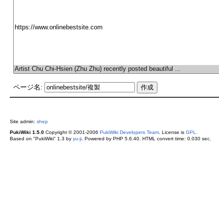
ページ名:
Site admin:
shep
PukiWiki 1.5.0
Copyright © 2001-2006
PukiWiki Developers Team
. License is
GPL
.
Based on "PukiWiki" 1.3 by
yu-ji
. Powered by PHP 5.6.40. HTML convert time: 0.030 sec.