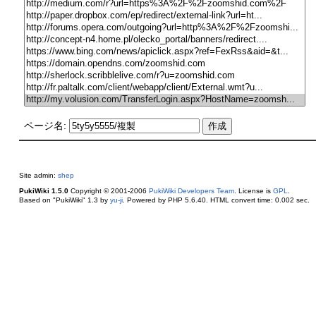
ページ名:
Site admin:
shep
PukiWiki 1.5.0
Copyright © 2001-2006
PukiWiki Developers Team
. License is
GPL
.
Based on "PukiWiki" 1.3 by
yu-ji
. Powered by PHP 5.6.40. HTML convert time: 0.002 sec.