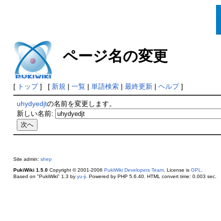
ページ名の変更
[
トップ
] [
新規
|
一覧
|
単語検索
|
最終更新
|
ヘルプ
]
uhydyedjt
の名前を変更します。
新しい名前:
Site admin:
shep
PukiWiki 1.5.0
Copyright © 2001-2006
PukiWiki Developers Team
. License is
GPL
.
Based on "PukiWiki" 1.3 by
yu-ji
. Powered by PHP 5.6.40. HTML convert time: 0.003 sec.