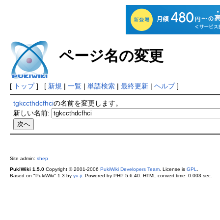
ページ名の変更
[
トップ
] [
新規
|
一覧
|
単語検索
|
最終更新
|
ヘルプ
]
tgkccthdcfhci
の名前を変更します。
新しい名前:
Site admin:
shep
PukiWiki 1.5.0
Copyright © 2001-2006
PukiWiki Developers Team
. License is
GPL
.
Based on "PukiWiki" 1.3 by
yu-ji
. Powered by PHP 5.6.40. HTML convert time: 0.003 sec.