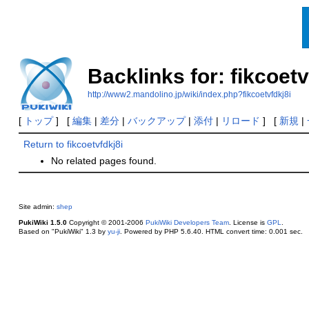
Backlinks for: fikcoetv
http://www2.mandolino.jp/wiki/index.php?fikcoetvfdkj8i
[
トップ
] [
編集
|
差分
|
バックアップ
|
添付
|
リロード
] [
新規
|
Return to fikcoetvfdkj8i
No related pages found.
Site admin:
shep
PukiWiki 1.5.0
Copyright © 2001-2006
PukiWiki Developers Team
. License is
GPL
.
Based on "PukiWiki" 1.3 by
yu-ji
. Powered by PHP 5.6.40. HTML convert time: 0.001 sec.