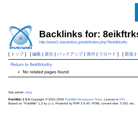
Backlinks for: 8eikftrk
http://www2.mandolino.jp/wiki/index.php?8eikftrksifry
[
トップ
] [
編集
|
差分
|
バックアップ
|
添付
|
リロード
] [
新規
|
Return to 8eikftrksifry
No related pages found.
Site admin:
shep
PukiWiki 1.5.0
Copyright © 2001-2006
PukiWiki Developers Team
. License is
GPL
.
Based on "PukiWiki" 1.3 by
yu-ji
. Powered by PHP 5.6.40. HTML convert time: 0.001 sec.