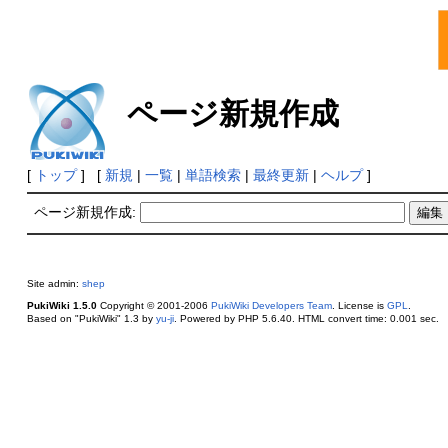
ページ新規作成
[
トップ
] [
新規
|
一覧
|
単語検索
|
最終更新
|
ヘルプ
]
ページ新規作成:
Site admin:
shep
PukiWiki 1.5.0
Copyright © 2001-2006
PukiWiki Developers Team
. License is
GPL
.
Based on "PukiWiki" 1.3 by
yu-ji
. Powered by PHP 5.6.40. HTML convert time: 0.001 sec.