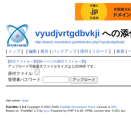
vyudjvrtgdbvkji
への添
http://www2.mandolino.jp/wiki/index.php?vyudjvrtgdbvkji
[
トップ
] [
編集
|
差分
|
バックアップ
|
添付
|
リロード
] [
新規
|
[
添付ファイル一覧
] [
全ページの添付ファイル一覧
]
アップロード可能最大ファイルサイズは 1,024KB です。
添付ファイル:
管理者パスワード:
Site admin:
shep
PukiWiki 1.5.0
Copyright © 2001-2006
PukiWiki Developers Team
. License is
GPL
.
Based on "PukiWiki" 1.3 by
yu-ji
. Powered by PHP 5.6.40. HTML convert time: 0.001 sec.