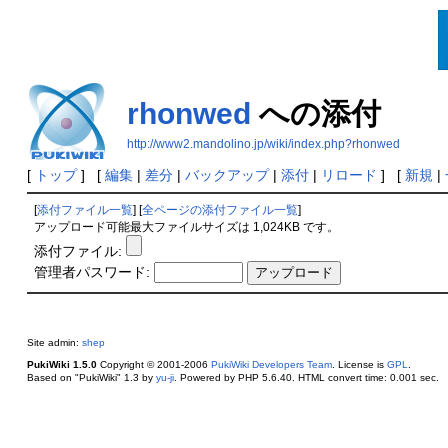
rhonwed
への添付
http://www2.mandolino.jp/wiki/index.php?rhonwed
[
トップ
] [
編集
|
差分
|
バックアップ
|
添付
|
リロード
] [
新規
|
[
添付ファイル一覧
] [
全ページの添付ファイル一覧
]
アップロード可能最大ファイルサイズは 1,024KB です。
添付ファイル:
管理者パスワード:
Site admin:
shep
PukiWiki 1.5.0
Copyright © 2001-2006
PukiWiki Developers Team
. License is
GPL
.
Based on "PukiWiki" 1.3 by
yu-ji
. Powered by PHP 5.6.40. HTML convert time: 0.001 sec.