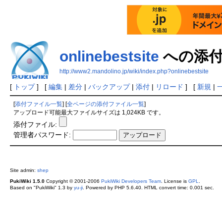
onlinebestsite
への添
http://www2.mandolino.jp/wiki/index.php?onlinebestsite
[
トップ
] [
編集
|
差分
|
バックアップ
|
添付
|
リロード
] [
新規
|
[
添付ファイル一覧
] [
全ページの添付ファイル一覧
]
アップロード可能最大ファイルサイズは 1,024KB です。
添付ファイル:
管理者パスワード:
Site admin:
shep
PukiWiki 1.5.0
Copyright © 2001-2006
PukiWiki Developers Team
. License is
GPL
.
Based on "PukiWiki" 1.3 by
yu-ji
. Powered by PHP 5.6.40. HTML convert time: 0.001 sec.