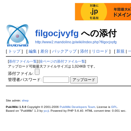
filgocjvyfg
への添付
http://www2.mandolino.jp/wiki/index.php?filgocjvyfg
[
トップ
] [
編集
|
差分
|
バックアップ
|
添付
|
リロード
] [
新規
|
[
添付ファイル一覧
] [
全ページの添付ファイル一覧
]
アップロード可能最大ファイルサイズは 1,024KB です。
添付ファイル:
管理者パスワード:
Site admin:
shep
PukiWiki 1.5.0
Copyright © 2001-2006
PukiWiki Developers Team
. License is
GPL
.
Based on "PukiWiki" 1.3 by
yu-ji
. Powered by PHP 5.6.40. HTML convert time: 0.001 sec.