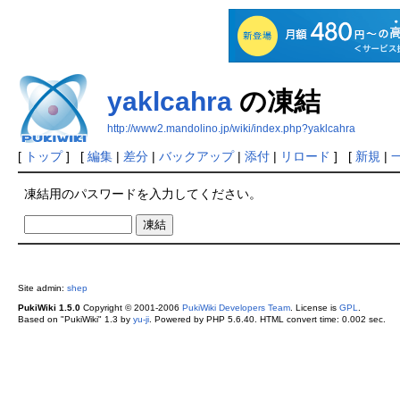
yaklcahra
の凍結
http://www2.mandolino.jp/wiki/index.php?yaklcahra
[
トップ
] [
編集
|
差分
|
バックアップ
|
添付
|
リロード
] [
新規
|
凍結用のパスワードを入力してください。
Site admin:
shep
PukiWiki 1.5.0
Copyright © 2001-2006
PukiWiki Developers Team
. License is
GPL
.
Based on "PukiWiki" 1.3 by
yu-ji
. Powered by PHP 5.6.40. HTML convert time: 0.002 sec.