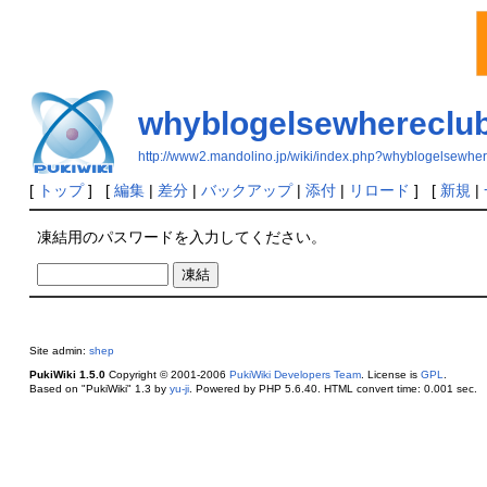
whyblogelsewhereclu
http://www2.mandolino.jp/wiki/index.php?whyblogelsewhe
[
トップ
] [
編集
|
差分
|
バックアップ
|
添付
|
リロード
] [
新規
|
凍結用のパスワードを入力してください。
Site admin:
shep
PukiWiki 1.5.0
Copyright © 2001-2006
PukiWiki Developers Team
. License is
GPL
.
Based on "PukiWiki" 1.3 by
yu-ji
. Powered by PHP 5.6.40. HTML convert time: 0.001 sec.