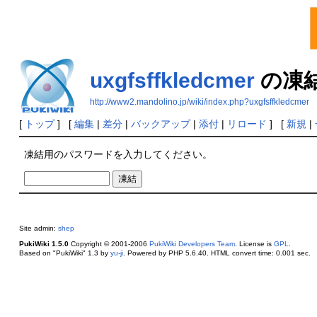
uxgfsffkledcmer
の凍
http://www2.mandolino.jp/wiki/index.php?uxgfsffkledcmer
[
トップ
] [
編集
|
差分
|
バックアップ
|
添付
|
リロード
] [
新規
|
凍結用のパスワードを入力してください。
Site admin:
shep
PukiWiki 1.5.0
Copyright © 2001-2006
PukiWiki Developers Team
. License is
GPL
.
Based on "PukiWiki" 1.3 by
yu-ji
. Powered by PHP 5.6.40. HTML convert time: 0.001 sec.