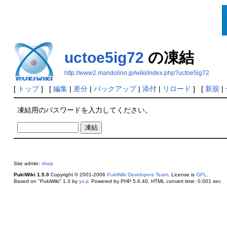
uctoe5ig72
の凍結
http://www2.mandolino.jp/wiki/index.php?uctoe5ig72
[
トップ
] [
編集
|
差分
|
バックアップ
|
添付
|
リロード
] [
新規
|
凍結用のパスワードを入力してください。
Site admin:
shep
PukiWiki 1.5.0
Copyright © 2001-2006
PukiWiki Developers Team
. License is
GPL
.
Based on "PukiWiki" 1.3 by
yu-ji
. Powered by PHP 5.6.40. HTML convert time: 0.001 sec.