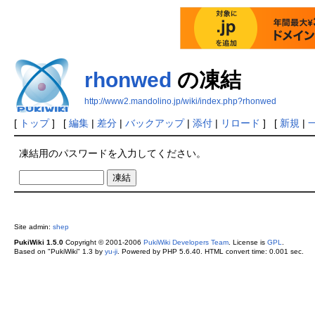
rhonwed
の凍結
http://www2.mandolino.jp/wiki/index.php?rhonwed
[
トップ
] [
編集
|
差分
|
バックアップ
|
添付
|
リロード
] [
新規
|
凍結用のパスワードを入力してください。
Site admin:
shep
PukiWiki 1.5.0
Copyright © 2001-2006
PukiWiki Developers Team
. License is
GPL
.
Based on "PukiWiki" 1.3 by
yu-ji
. Powered by PHP 5.6.40. HTML convert time: 0.001 sec.