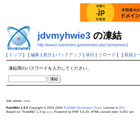
jdvmyhwie3
の凍結
http://www2.mandolino.jp/wiki/index.php?jdvmyhwie3
[
トップ
] [
編集
|
差分
|
バックアップ
|
添付
|
リロード
] [
新規
|
凍結用のパスワードを入力してください。
Site admin:
shep
PukiWiki 1.5.0
Copyright © 2001-2006
PukiWiki Developers Team
. License is
GPL
.
Based on "PukiWiki" 1.3 by
yu-ji
. Powered by PHP 5.6.40. HTML convert time: 0.001 sec.