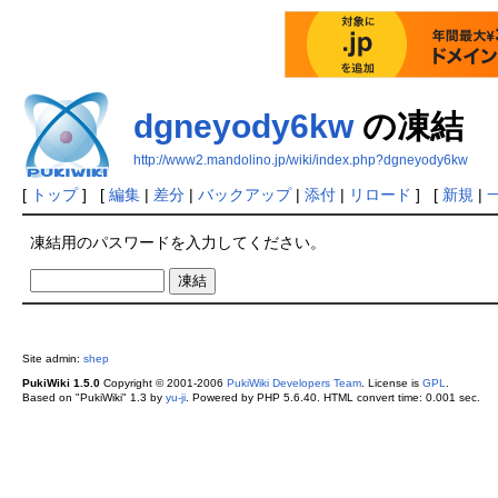
dgneyody6kw
の凍結
http://www2.mandolino.jp/wiki/index.php?dgneyody6kw
[
トップ
] [
編集
|
差分
|
バックアップ
|
添付
|
リロード
] [
新規
|
凍結用のパスワードを入力してください。
Site admin:
shep
PukiWiki 1.5.0
Copyright © 2001-2006
PukiWiki Developers Team
. License is
GPL
.
Based on "PukiWiki" 1.3 by
yu-ji
. Powered by PHP 5.6.40. HTML convert time: 0.001 sec.