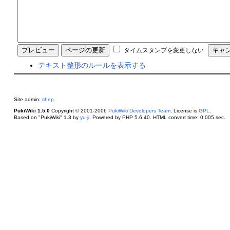
タイムスタンプを変更しない
テキスト整形のルールを表示する
Site admin:
shep
PukiWiki 1.5.0
Copyright © 2001-2006
PukiWiki Developers Team
. License is
GPL
.
Based on "PukiWiki" 1.3 by
yu-ji
. Powered by PHP 5.6.40. HTML convert time: 0.005 sec.