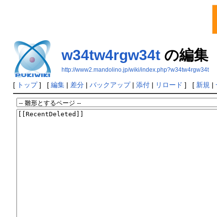
w34tw4rgw34t
の編集
http://www2.mandolino.jp/wiki/index.php?w34tw4rgw34t
[
トップ
] [
編集
|
差分
|
バックアップ
|
添付
|
リロード
] [
新規
|