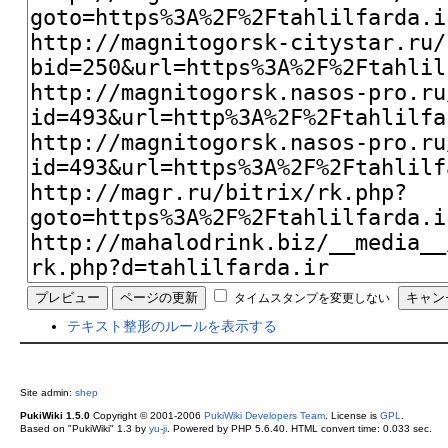
タイムスタンプを変更しない
テキスト整形のルールを表示する
Site admin:
shep
PukiWiki 1.5.0
Copyright © 2001-2006
PukiWiki Developers Team
. License is
GPL
.
Based on "PukiWiki" 1.3 by
yu-ji
. Powered by PHP 5.6.40. HTML convert time: 0.033 sec.