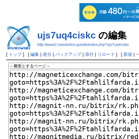
ujs7uq4ciskc
の編集
http://www2.mandolino.jp/wiki/index.php?ujs7uq4ciskc
[
トップ
] [
編集
|
差分
|
バックアップ
|
添付
|
リロード
] [
新規
|