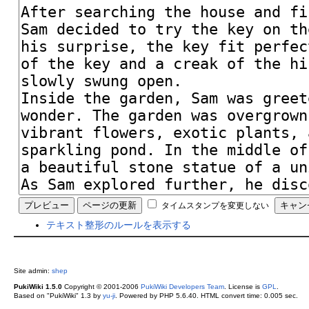
タイムスタンプを変更しない
テキスト整形のルールを表示する
Site admin:
shep
PukiWiki 1.5.0
Copyright © 2001-2006
PukiWiki Developers Team
. License is
GPL
.
Based on "PukiWiki" 1.3 by
yu-ji
. Powered by PHP 5.6.40. HTML convert time: 0.005 sec.