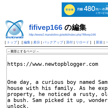
fifivep166
の編集
http://www2.mandolino.jp/wiki/index.php?fifivep166
[
トップ
] [
編集
|
差分
|
バックアップ
|
添付
|
リロード
] [
新規
|