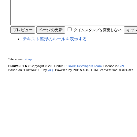
タイムスタンプを変更しない
テキスト整形のルールを表示する
Site admin:
shep
PukiWiki 1.5.0
Copyright © 2001-2006
PukiWiki Developers Team
. License is
GPL
.
Based on "PukiWiki" 1.3 by
yu-ji
. Powered by PHP 5.6.40. HTML convert time: 0.004 sec.