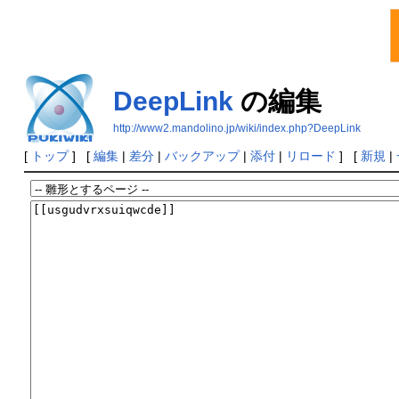
DeepLink
の編集
http://www2.mandolino.jp/wiki/index.php?DeepLink
[
トップ
] [
編集
|
差分
|
バックアップ
|
添付
|
リロード
] [
新規
|