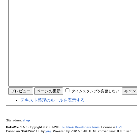
タイムスタンプを変更しない
テキスト整形のルールを表示する
Site admin:
shep
PukiWiki 1.5.0
Copyright © 2001-2006
PukiWiki Developers Team
. License is
GPL
.
Based on "PukiWiki" 1.3 by
yu-ji
. Powered by PHP 5.6.40. HTML convert time: 0.005 sec.