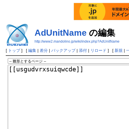
AdUnitName
の編集
http://www2.mandolino.jp/wiki/index.php?AdUnitName
[
トップ
] [
編集
|
差分
|
バックアップ
|
添付
|
リロード
] [
新規
|