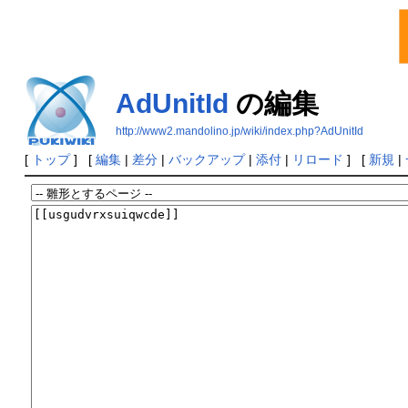
AdUnitId
の編集
http://www2.mandolino.jp/wiki/index.php?AdUnitId
[
トップ
] [
編集
|
差分
|
バックアップ
|
添付
|
リロード
] [
新規
|