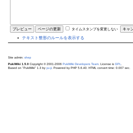
タイムスタンプを変更しない
テキスト整形のルールを表示する
Site admin:
shep
PukiWiki 1.5.0
Copyright © 2001-2006
PukiWiki Developers Team
. License is
GPL
.
Based on "PukiWiki" 1.3 by
yu-ji
. Powered by PHP 5.6.40. HTML convert time: 0.007 sec.