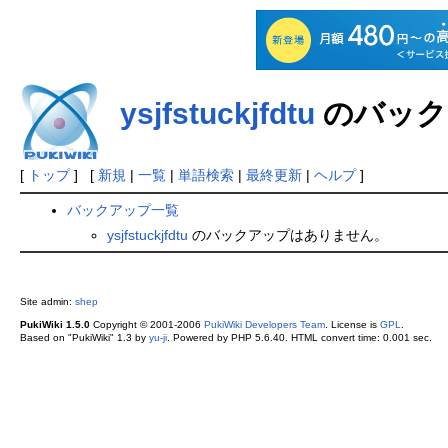
ysjfstuckjfdtu
のバック
[
トップ
] [
新規
|
一覧
|
単語検索
|
最終更新
|
ヘルプ
]
バックアップ一覧
ysjfstuckjfdtu
のバックアップはありません。
Site admin:
shep
PukiWiki 1.5.0
Copyright © 2001-2006
PukiWiki Developers Team
. License is
GPL
.
Based on "PukiWiki" 1.3 by
yu-ji
. Powered by PHP 5.6.40. HTML convert time: 0.001 sec.