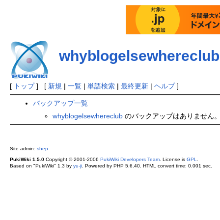
whyblogelsewhereclub
[
トップ
] [
新規
|
一覧
|
単語検索
|
最終更新
|
ヘルプ
]
バックアップ一覧
whyblogelsewhereclub
のバックアップはありません
Site admin:
shep
PukiWiki 1.5.0
Copyright © 2001-2006
PukiWiki Developers Team
. License is
GPL
.
Based on "PukiWiki" 1.3 by
yu-ji
. Powered by PHP 5.6.40. HTML convert time: 0.001 sec.