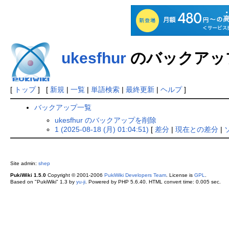
ukesfhur
のバックアッ
[
トップ
] [
新規
|
一覧
|
単語検索
|
最終更新
|
ヘルプ
]
バックアップ一覧
ukesfhur のバックアップを削除
1 (2025-08-18 (月) 01:04:51)
[
差分
|
現在との差分
|
Site admin:
shep
PukiWiki 1.5.0
Copyright © 2001-2006
PukiWiki Developers Team
. License is
GPL
.
Based on "PukiWiki" 1.3 by
yu-ji
. Powered by PHP 5.6.40. HTML convert time: 0.005 sec.