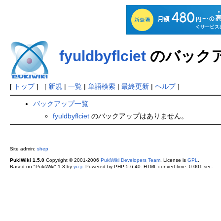
fyuldbyflciet
のバック
[
トップ
] [
新規
|
一覧
|
単語検索
|
最終更新
|
ヘルプ
]
バックアップ一覧
fyuldbyflciet
のバックアップはありません。
Site admin:
shep
PukiWiki 1.5.0
Copyright © 2001-2006
PukiWiki Developers Team
. License is
GPL
.
Based on "PukiWiki" 1.3 by
yu-ji
. Powered by PHP 5.6.40. HTML convert time: 0.001 sec.